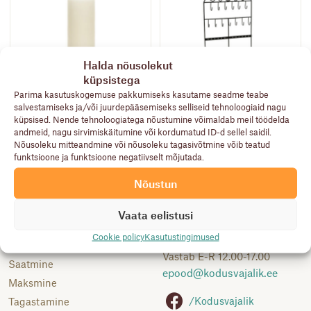
Halda nõusolekut
küpsistega
Parima kasutuskogemuse pakkumiseks kasutame seadme teabe
POLAR
salvestamiseks ja/või juurdepääsemiseks selliseid tehnoloogiaid nagu
Küünal, 8x25cm
Ehtehoidja, metall
küpsised. Nende tehnoloogiatega nõustumine võimaldab meil töödelda
Algne
Praegune
9,50
€
5,90
€
13,60
€
andmeid, nagu sirvimiskäitumine või kordumatud ID-d sellel saidil.
hind
hind
Nõusoleku mitteandmine või nõusoleku tagasivõtmine võib teatud
oli:
on:
funktsioone ja funktsioone negatiivselt mõjutada.
9,50 €.
5,90 €.
Nõustun
Abiks
Klienditoe telefon:
Vaata eelistusi
Kasutustingimused
5691 9522
Cookie policy
Kasutustingimused
Kuidas osta
Vastab E-R 12.00-17.00
Saatmine
epood@
kodusvajalik.ee
Maksmine
/Kodusvajalik
Tagastamine