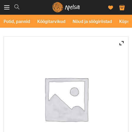
Potid, pannid
Köögitarvikud
Nõud ja söögiriistad
Küpse