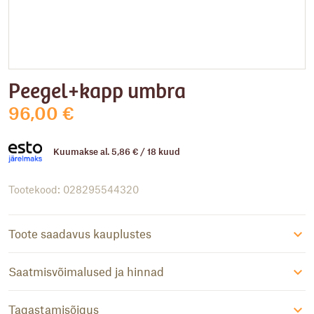
Peegel+kapp umbra
96,00
€
Kuumakse al.
5,86
€
/ 18 kuud
Tootekood: 028295544320
Toote saadavus kauplustes
Saatmisvõimalused ja hinnad
Tagastamisõigus