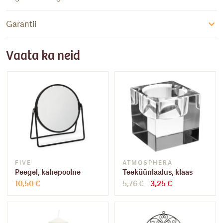
Garantii
Vaata ka neid
FIVE
ATMOSPHERA
Peegel, kahepoolne
Teeküünlaalus, klaas
Algne
Praegune
10,50
€
5,76
€
3,25
€
hind
hind
oli:
on:
5,76 €.
3,25 €.