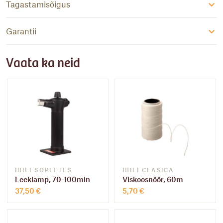
Tagastamisõigus
Garantii
Vaata ka neid
IBILI SOPLETES
IBILI CLASICA
Leeklamp, 70-100min
Viskoosnöör, 60m
37,50
€
5,70
€