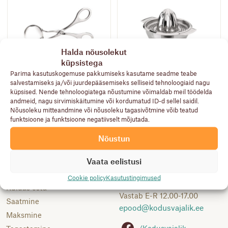
Halda nõusolekut
küpsistega
IBILI CLASICA
Parima kasutuskogemuse pakkumiseks kasutame seadme teabe
IBILI CLASICA
Sidrunipress, 10cm,
salvestamiseks ja/või juurdepääsemiseks selliseid tehnoloogiaid nagu
Lihapallitangid
roostevaba
küpsised. Nende tehnoloogiatega nõustumine võimaldab meil töödelda
10,90
€
23,90
€
andmeid, nagu sirvimiskäitumine või kordumatud ID-d sellel saidil.
Nõusoleku mitteandmine või nõusoleku tagasivõtmine võib teatud
funktsioone ja funktsioone negatiivselt mõjutada.
Nõustun
Abiks
Klienditoe telefon:
Vaata eelistusi
Kasutustingimused
5691 9522
Cookie policy
Kasutustingimused
Kuidas osta
Vastab E-R 12.00-17.00
Saatmine
epood@
kodusvajalik.ee
Maksmine