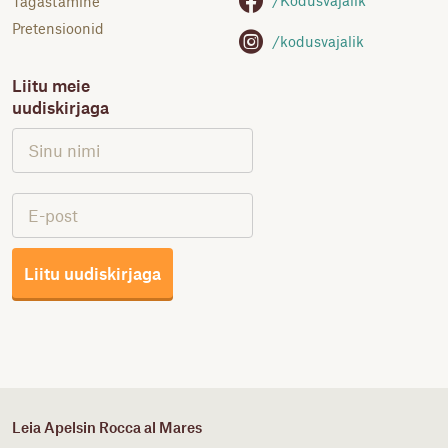
/Kodusvajalik
Tagastamine
Pretensioonid
/kodusvajalik
Liitu meie
uudiskirjaga
Liitu uudiskirjaga
Leia Apelsin Rocca al Mares