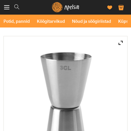
Potid, pannid
Köögitarvikud
Nõud ja söögiriistad
Küpse