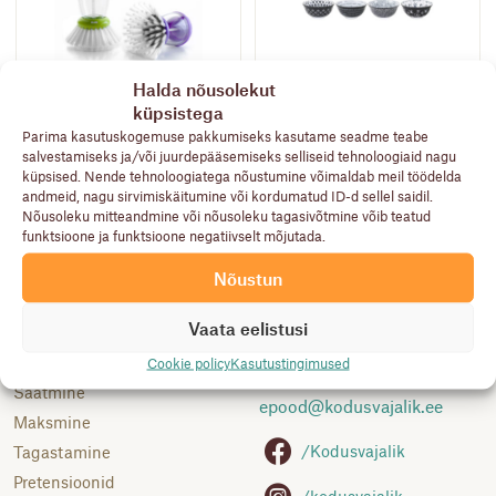
Halda nõusolekut
IBILI VAJILLAS
küpsistega
IBILI ECO
PORCELANA
Nõudepesuhari
Kauss “armonia black”,
Parima kasutuskogemuse pakkumiseks kasutame seadme teabe
dosaatoriga
610 ml
salvestamiseks ja/või juurdepääsemiseks selliseid tehnoloogiaid nagu
8,90
€
6,40
€
küpsised. Nende tehnoloogiatega nõustumine võimaldab meil töödelda
andmeid, nagu sirvimiskäitumine või kordumatud ID-d sellel saidil.
Nõusoleku mitteandmine või nõusoleku tagasivõtmine võib teatud
funktsioone ja funktsioone negatiivselt mõjutada.
Nõustun
Abiks
Klienditoe telefon:
Vaata eelistusi
Kasutustingimused
5691 9522
Kuidas osta
Cookie policy
Kasutustingimused
Vastab E-R 12.00-17.00
Saatmine
epood@
kodusvajalik.ee
Maksmine
/Kodusvajalik
Tagastamine
Pretensioonid