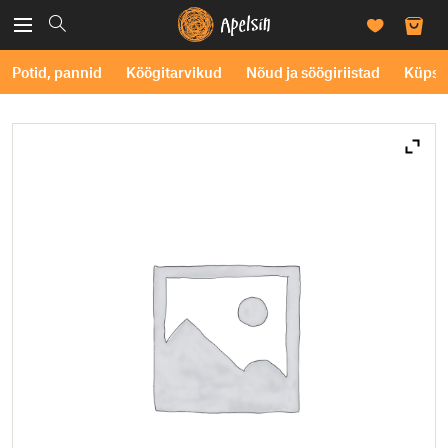
Potid, pannid
Köögitarvikud
Nõud ja söögiriistad
Küpse