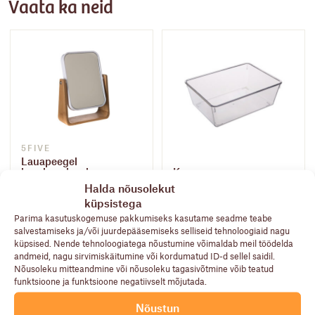
Vaata ka neid
5FIVE
Lauapeegel
bambusalusel
Karp
Halda nõusolekut
13,90
€
2,50
€
küpsistega
Parima kasutuskogemuse pakkumiseks kasutame seadme teabe
salvestamiseks ja/või juurdepääsemiseks selliseid tehnoloogiaid nagu
küpsised. Nende tehnoloogiatega nõustumine võimaldab meil töödelda
andmeid, nagu sirvimiskäitumine või kordumatud ID-d sellel saidil.
Nõusoleku mitteandmine või nõusoleku tagasivõtmine võib teatud
funktsioone ja funktsioone negatiivselt mõjutada.
Nõustun