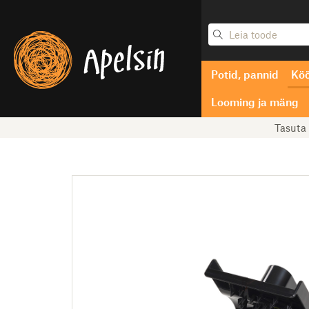
Potid, pannid
Köö
Looming ja mäng
Tasuta 