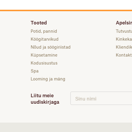
Tooted
Apelsin
Potid, pannid
Tutvust
Köögitarvikud
Kinkeka
Nõud ja söögiriistad
Kliendik
Küpsetamine
Kontakt
Kodusisustus
Spa
Looming ja mäng
Liitu meie
uudiskirjaga