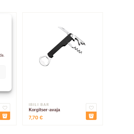
da.
IBILI BAR
Korgitser-avaja
7,70
€