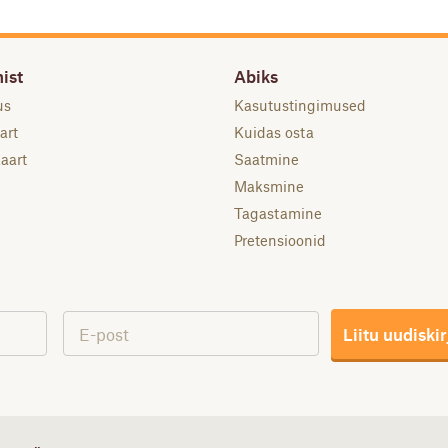
ist
Abiks
us
Kasutustingimused
art
Kuidas osta
aart
Saatmine
Maksmine
Tagastamine
Pretensioonid
Liitu uudiski