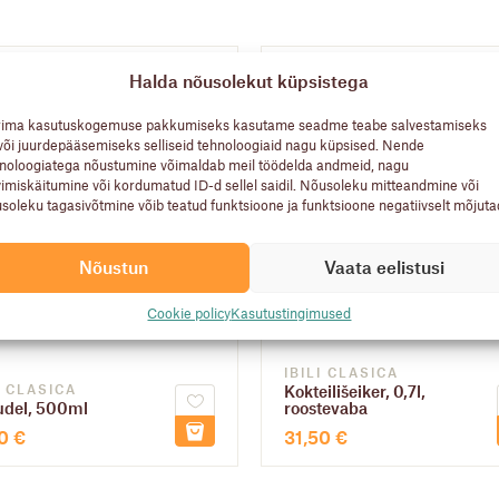
Halda nõusolekut küpsistega
rima kasutuskogemuse pakkumiseks kasutame seadme teabe salvestamiseks
või juurdepääsemiseks selliseid tehnoloogiaid nagu küpsised. Nende
noloogiatega nõustumine võimaldab meil töödelda andmeid, nagu
vimiskäitumine või kordumatud ID-d sellel saidil. Nõusoleku mitteandmine või
soleku tagasivõtmine võib teatud funktsioone ja funktsioone negatiivselt mõjuta
Nõustun
Vaata eelistusi
Cookie policy
Kasutustingimused
IBILI CLASICA
I CLASICA
Kokteilišeiker, 0,7l,
udel, 500ml
roostevaba
40
€
31,50
€