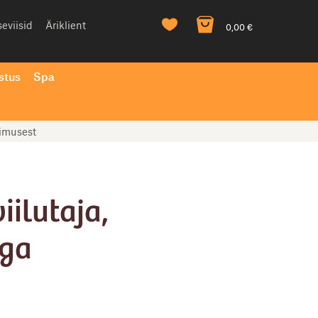
eviisid
Äriklient
0,00
€
stus
Spa
limusest
iilutaja,
ga