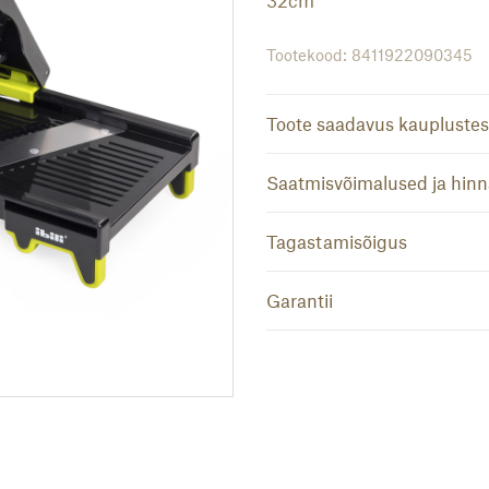
32cm
Tootekood: 8411922090345
Toote saadavus kauplustes
Saatmisvõimalused ja hin
Tagastamisõigus
Garantii