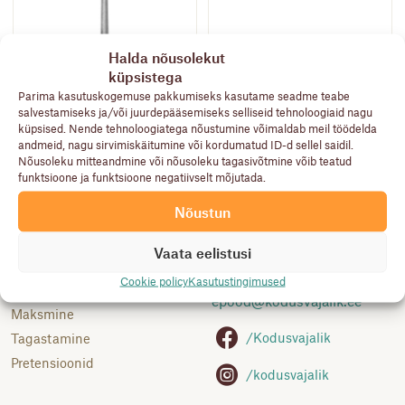
IBILI VAJILLAS
Halda nõusolekut
PORCELANA
küpsistega
Kauss “armonia black”,
Kingalusikas, 52cm
610 ml
Parima kasutuskogemuse pakkumiseks kasutame seadme teabe
5,90
€
6,40
€
salvestamiseks ja/või juurdepääsemiseks selliseid tehnoloogiaid nagu
küpsised. Nende tehnoloogiatega nõustumine võimaldab meil töödelda
andmeid, nagu sirvimiskäitumine või kordumatud ID-d sellel saidil.
Nõusoleku mitteandmine või nõusoleku tagasivõtmine võib teatud
funktsioone ja funktsioone negatiivselt mõjutada.
Nõustun
Abiks
Klienditoe telefon:
Kasutustingimused
5691 9522
Vaata eelistusi
Kuidas osta
Vastab E-R 12.00-17.00
Cookie policy
Kasutustingimused
Saatmine
epood@
kodusvajalik.ee
Maksmine
/Kodusvajalik
Tagastamine
Pretensioonid
/kodusvajalik