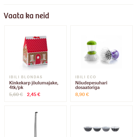
Vaata ka neid
IBILI BLONDAS
IBILI ECO
Kinkekarp jõulumajake,
Nõudepesuhari
4tk/pk
dosaatoriga
Algne
Praegune
5,60
€
2,45
€
8,90
€
hind
hind
oli:
on:
5,60 €.
2,45 €.