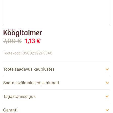
Köögitaimer
7,00
€
1,13
€
Algne
Praegune
hind
hind
oli:
on:
Tootekood: 3560239263340
7,00 €.
1,13 €.
Toote saadavus kauplustes
Saatmisvõimalused ja hinnad
Tagastamisõigus
Garantii