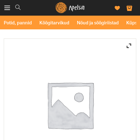
Potid, pannid
Köögitarvikud
Nõud ja söögiriistad
Küpse