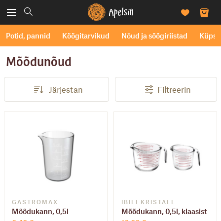
Potid, pannid
Köögitarvikud
Nõud ja söögiriistad
Küpse
mõõdunõud
Järjestan
Filtreerin
GASTROMAX
IBILI KRISTALL
Mõõdukann, 0,5l
Mõõdukann, 0,5l, klaasist