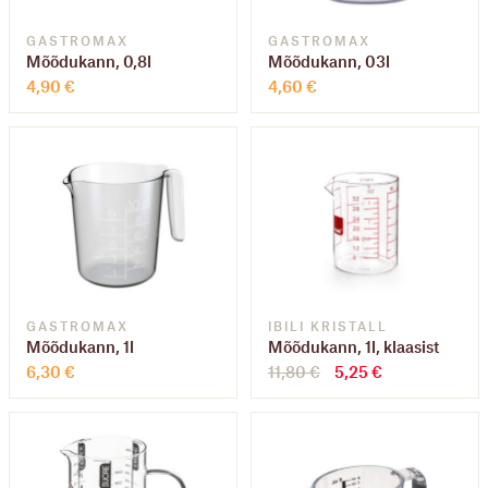
GASTROMAX
GASTROMAX
Mõõdukann, 0,8l
Mõõdukann, 03l
4,90
€
4,60
€
GASTROMAX
IBILI KRISTALL
Mõõdukann, 1l
Mõõdukann, 1l, klaasist
Algne
Praegune
6,30
€
11,80
€
5,25
€
hind
hind
oli:
on:
11,80 €.
5,25 €.