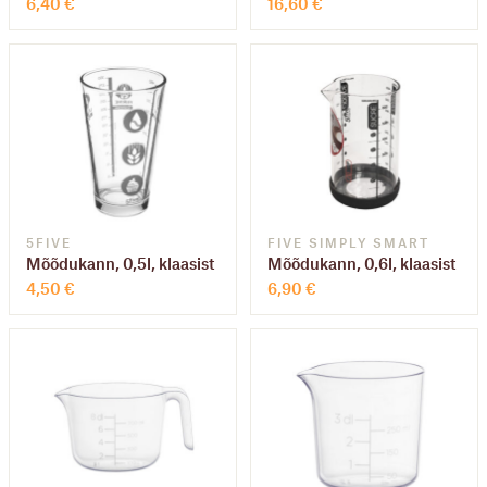
6,40
€
16,60
€
5FIVE
FIVE SIMPLY SMART
Mõõdukann, 0,5l, klaasist
Mõõdukann, 0,6l, klaasist
4,50
€
6,90
€