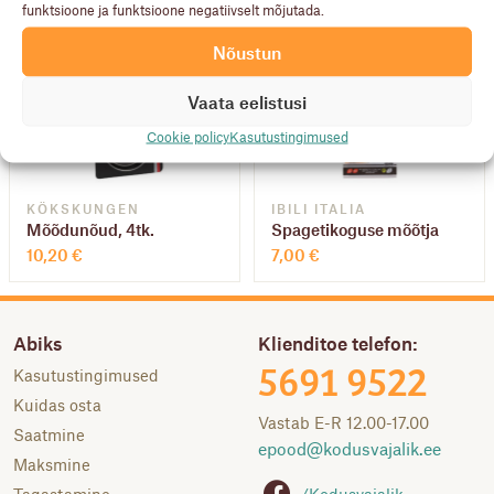
funktsioone ja funktsioone negatiivselt mõjutada.
Nõustun
Vaata eelistusi
Cookie policy
Kasutustingimused
KÖKSKUNGEN
IBILI ITALIA
Mõõdunõud, 4tk.
Spagetikoguse mõõtja
10,20
€
7,00
€
Abiks
Klienditoe telefon:
Kasutustingimused
5691 9522
Kuidas osta
Vastab E-R 12.00-17.00
Saatmine
epood@
kodusvajalik.ee
Maksmine
/Kodusvajalik