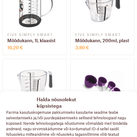
FIVE SIMPLY SMART
FIVE SIMPLY SMART
Mõõdukann, 1l, klaasist
Mõõdukann, 200ml, plast
10,20
€
3,80
€
Halda nõusolekut
küpsistega
Parima kasutuskogemuse pakkumiseks kasutame seadme teabe
FIVE SIMPLY SMART
IBILI ACCESORIOS
salvestamiseks ja/või juurdepääsemiseks selliseid tehnoloogiaid nagu
Mõõdukann, 900ml, plast
Mõõdukulbid, 4tk/kpl.
küpsised. Nende tehnoloogiatega nõustumine võimaldab meil töödelda
6,80
€
12,50
€
andmeid, nagu sirvimiskäitumine või kordumatud ID-d sellel saidil.
Nõusoleku mitteandmine või nõusoleku tagasivõtmine võib teatud